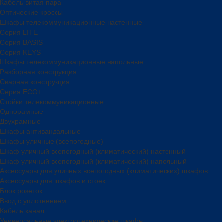
Кабель витая пара
Оптические кроссы
Шкафы телекоммуникационные настенные
Cерия LITE
Cерия BASIS
Cерия KEYS
Шкафы телекоммуникационные напольные
Разборная конструкция
Сварная конструкция
Серия ECO+
Стойки телекоммуникационные
Однорамные
Двухрамные
Шкафы антивандальные
Шкафы уличные (всепогодные)
Шкаф уличный всепогодный (климатический) настенный
Шкаф уличный всепогодный (климатический) напольный
Аксессуары для уличных всепогодных (климатических) шкафов
Аксессуары для шкафов и стоек
Блок розеток
Ввод с уплотнением
Кабель канал
Универсальные электротехнические шкафы