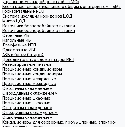
управлением каждой розеткой – «МС»
Блоки розеток вертикальные с общим мониторингом – «М»
Горизонтальные PDU
Система изоляции коридоров ЦОД
Микро ЦОД
Источники бесперебойного питания
Источники бесперебойного питания
Стоечные ИБП
Напольные ИБП
Трёхфазные ИБП
Однофазные ИБП
АКБ и блоки батарей
Дополнительные элементы для ИБП
Резервирование питания
Прецизионные кондиционеры
Прецизионные кондиционеры
Прецизионные межрядные
Прецизионные межрядные
С водяным охлаждением
С воздушным охлаждением
Прецизионные шкафные
Прецизионные шкафные
С водяным охлаждением
С воздушным охлаждением
С двойным охлаждением
Кондиционеры для серверных, промышленных, электро-
технических шкафов