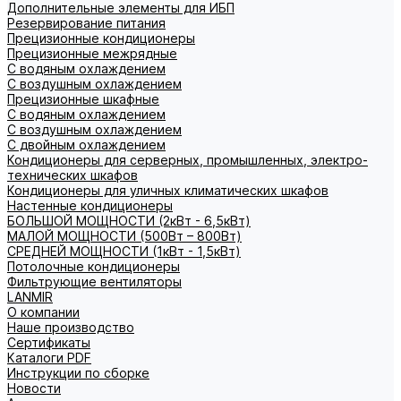
Дополнительные элементы для ИБП
Резервирование питания
Прецизионные кондиционеры
Прецизионные межрядные
С водяным охлаждением
С воздушным охлаждением
Прецизионные шкафные
С водяным охлаждением
С воздушным охлаждением
С двойным охлаждением
Кондиционеры для серверных, промышленных, электро-
технических шкафов
Кондиционеры для уличных климатических шкафов
Настенные кондиционеры
БОЛЬШОЙ МОЩНОСТИ (2кВт - 6,5кВт)
МАЛОЙ МОЩНОСТИ (500Вт – 800Вт)
СРЕДНЕЙ МОЩНОСТИ (1кВт - 1,5кВт)
Потолочные кондиционеры
Фильтрующие вентиляторы
LANMIR
О компании
Наше производство
Сертификаты
Каталоги PDF
Инструкции по сборке
Новости