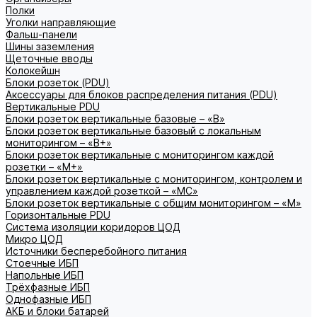
Полки
Уголки направляющие
Фальш-панели
Шины заземления
Щеточные вводы
Колокейшн
Блоки розеток (PDU)
Аксессуары для блоков распределения питания (PDU)
Вертикальные PDU
Блоки розеток вертикальные базовые – «В»
Блоки розеток вертикальные базовый с локальным
мониторингом – «В+»
Блоки розеток вертикальные с мониторингом каждой
розетки – «М+»
Блоки розеток вертикальные с мониторингом, контролем и
управлением каждой розеткой – «МС»
Блоки розеток вертикальные с общим мониторингом – «М»
Горизонтальные PDU
Система изоляции коридоров ЦОД
Микро ЦОД
Источники бесперебойного питания
Стоечные ИБП
Напольные ИБП
Трёхфазные ИБП
Однофазные ИБП
АКБ и блоки батарей