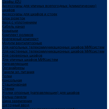
Шкафы 42U
Аксессуары для уличных всепогодных (климатических)
шкафов
Аксессуары для шкафов и стоек
Блок розеток
Ввод с уплотнением
Кабель канал
Козырьки
Комплект роликов
Крепежный комплект
Модули вентиляторные
Для напольных телекоммуникационных шкафов МИКсистем
Для настенных телекоммуникационных шкафов МИКсистем
Для серверных шкафов
Для уличных шкафов МИКсистем
Направляющие
Органайзеры
Панели эл. питания
Полки
Консольная
Стационарная
Стенки
Уголки опорные (направляющие) для шкафов
Фальш-панели
Шина заземления
Щеточный ввод