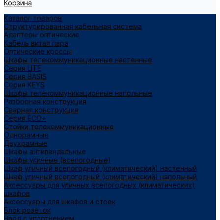
Корзина
Каталог товаров
Структурированная кабельная система
Адаптеры оптические
Кабель витая пара
Оптические кроссы
Шкафы телекоммуникационные настенные
Cерия LITE
Cерия BASIS
Cерия KEYS
Шкафы телекоммуникационные напольные
Разборная конструкция
Сварная конструкция
Серия ECO+
Стойки телекоммуникационные
Однорамные
Двухрамные
Шкафы антивандальные
Шкафы уличные (всепогодные)
Шкаф уличный всепогодный (климатический) настенный
Шкаф уличный всепогодный (климатический) напольный
Аксессуары для уличных всепогодных (климатических)
шкафов
Аксессуары для шкафов и стоек
Блок розеток
Ввод с уплотнением