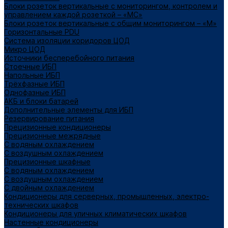
Блоки розеток вертикальные с мониторингом, контролем и
управлением каждой розеткой – «МС»
Блоки розеток вертикальные с общим мониторингом – «М»
Горизонтальные PDU
Система изоляции коридоров ЦОД
Микро ЦОД
Источники бесперебойного питания
Стоечные ИБП
Напольные ИБП
Трёхфазные ИБП
Однофазные ИБП
АКБ и блоки батарей
Дополнительные элементы для ИБП
Резервирование питания
Прецизионные кондиционеры
Прецизионные межрядные
С водяным охлаждением
С воздушным охлаждением
Прецизионные шкафные
С водяным охлаждением
С воздушным охлаждением
С двойным охлаждением
Кондиционеры для серверных, промышленных, электро-
технических шкафов
Кондиционеры для уличных климатических шкафов
Настенные кондиционеры