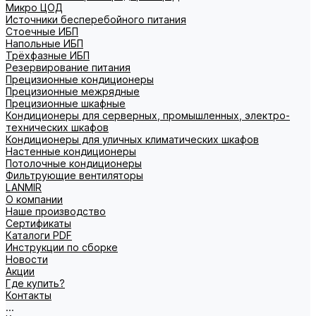
Микро ЦОД
Источники бесперебойного питания
Стоечные ИБП
Напольные ИБП
Трёхфазные ИБП
Резервирование питания
Прецизионные кондиционеры
Прецизионные межрядные
Прецизионные шкафные
Кондиционеры для серверных, промышленных, электро-
технических шкафов
Кондиционеры для уличных климатических шкафов
Настенные кондиционеры
Потолочные кондиционеры
Фильтрующие вентиляторы
LANMIR
О компании
Наше производство
Сертификаты
Каталоги PDF
Инструкции по сборке
Новости
Акции
Где купить?
Контакты
...