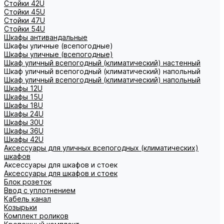
Стойки 42U
Стойки 45U
Стойки 47U
Стойки 54U
Шкафы антивандальные
Шкафы уличные (всепогодные)
Шкафы уличные (всепогодные)
Шкаф уличный всепогодный (климатический) настенный
Шкаф уличный всепогодный (климатический) напольный
Шкаф уличный всепогодный (климатический) напольный
Шкафы 12U
Шкафы 15U
Шкафы 18U
Шкафы 24U
Шкафы 30U
Шкафы 36U
Шкафы 42U
Аксессуары для уличных всепогодных (климатических)
шкафов
Аксессуары для шкафов и стоек
Аксессуары для шкафов и стоек
Блок розеток
Ввод с уплотнением
Кабель канал
Козырьки
Комплект роликов