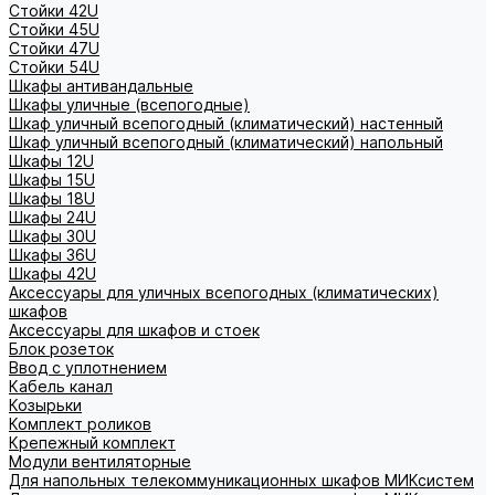
Стойки 42U
Стойки 45U
Стойки 47U
Стойки 54U
Шкафы антивандальные
Шкафы уличные (всепогодные)
Шкаф уличный всепогодный (климатический) настенный
Шкаф уличный всепогодный (климатический) напольный
Шкафы 12U
Шкафы 15U
Шкафы 18U
Шкафы 24U
Шкафы 30U
Шкафы 36U
Шкафы 42U
Аксессуары для уличных всепогодных (климатических)
шкафов
Аксессуары для шкафов и стоек
Блок розеток
Ввод с уплотнением
Кабель канал
Козырьки
Комплект роликов
Крепежный комплект
Модули вентиляторные
Для напольных телекоммуникационных шкафов МИКсистем