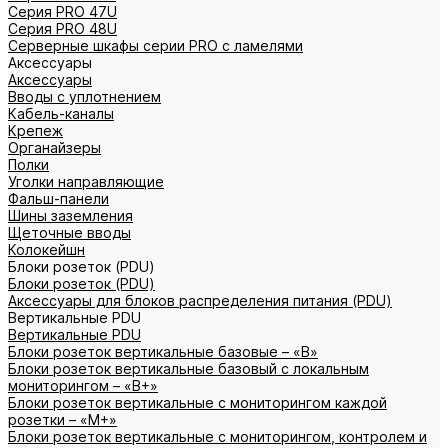
Серия PRO 47U
Серия PRO 48U
Серверные шкафы серии PRO с ламелями
Аксессуары
Аксессуары
Вводы с уплотнением
Кабель-каналы
Крепеж
Органайзеры
Полки
Уголки направляющие
Фальш-панели
Шины заземления
Щеточные вводы
Колокейшн
Блоки розеток (PDU)
Блоки розеток (PDU)
Аксессуары для блоков распределения питания (PDU)
Вертикальные PDU
Вертикальные PDU
Блоки розеток вертикальные базовые – «В»
Блоки розеток вертикальные базовый с локальным
мониторингом – «В+»
Блоки розеток вертикальные с мониторингом каждой
розетки – «М+»
Блоки розеток вертикальные с мониторингом, контролем и