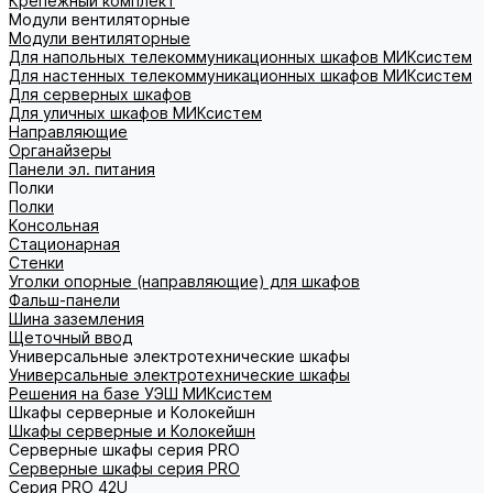
Крепежный комплект
Модули вентиляторные
Модули вентиляторные
Для напольных телекоммуникационных шкафов МИКсистем
Для настенных телекоммуникационных шкафов МИКсистем
Для серверных шкафов
Для уличных шкафов МИКсистем
Направляющие
Органайзеры
Панели эл. питания
Полки
Полки
Консольная
Стационарная
Стенки
Уголки опорные (направляющие) для шкафов
Фальш-панели
Шина заземления
Щеточный ввод
Универсальные электротехнические шкафы
Универсальные электротехнические шкафы
Решения на базе УЭШ МИКсистем
Шкафы серверные и Колокейшн
Шкафы серверные и Колокейшн
Серверные шкафы серия PRO
Серверные шкафы серия PRO
Серия PRO 42U