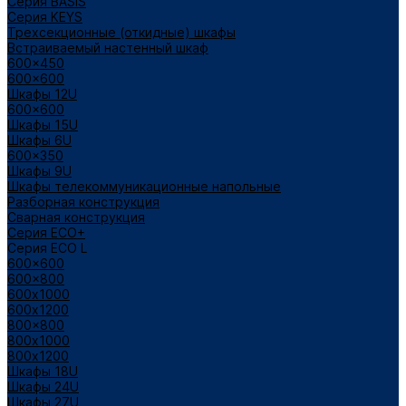
Cерия BASIS
Cерия KEYS
Трехсекционные (откидные) шкафы
Встраиваемый настенный шкаф
600x450
600x600
Шкафы 12U
600x600
Шкафы 15U
Шкафы 6U
600x350
Шкафы 9U
Шкафы телекоммуникационные напольные
Разборная конструкция
Сварная конструкция
Серия ECO+
Серия ECO L
600x600
600x800
600х1000
600х1200
800x800
800х1000
800х1200
Шкафы 18U
Шкафы 24U
Шкафы 27U