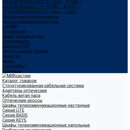
БОЛЬШОЙ МОЩНОСТИ (2кВт - 6,5кВт)
МАЛОЙ МОЩНОСТИ (500Вт – 800Вт)
СРЕДНЕЙ МОЩНОСТИ (1кВт - 1,5кВт)
Потолочные кондиционеры
Фильтрующие вентиляторы
LANMIR
О компании
Наше производство
Сертификаты
Каталоги PDF
Инструкции по сборке
Новости
Акции
Где купить?
Контакты
Каталог товаров
Структурированная кабельная система
Адаптеры оптические
Кабель витая пара
Оптические кроссы
Шкафы телекоммуникационные настенные
Cерия LITE
Cерия BASIS
Cерия KEYS
Шкафы телекоммуникационные напольные
Разборная конструкция