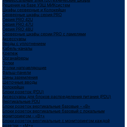
Универсальные электротехнические шкафы
Решения на базе УЭШ МИКсистем
Шкафы серверные и Колокейшн
Серверные шкафы серия PRO
Серия PRO 42U
Серия PRO 47U
Серия PRO 48U
Серверные шкафы серии PRO с ламелями
Аксессуары
Вводы с уплотнением
Кабель-каналы
Крепеж
Органайзеры
Полки
Уголки направляющие
Фальш-панели
Шины заземления
Щеточные вводы
Колокейшн
Блоки розеток (PDU)
Аксессуары для блоков распределения питания (PDU)
Вертикальные PDU
Блоки розеток вертикальные базовые – «В»
Блоки розеток вертикальные базовый с локальным
мониторингом – «В+»
Блоки розеток вертикальные с мониторингом каждой
розетки – «М+»