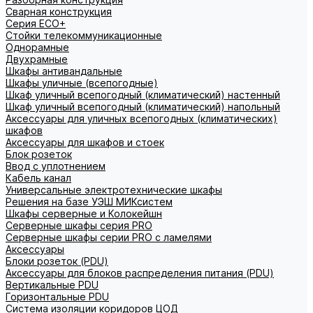
Сварная конструкция
Серия ECO+
Стойки телекоммуникационные
Однорамные
Двухрамные
Шкафы антивандальные
Шкафы уличные (всепогодные)
Шкаф уличный всепогодный (климатический) настенный
Шкаф уличный всепогодный (климатический) напольный
Аксессуары для уличных всепогодных (климатических)
шкафов
Аксессуары для шкафов и стоек
Блок розеток
Ввод с уплотнением
Кабель канал
Универсальные электротехнические шкафы
Решения на базе УЭШ МИКсистем
Шкафы серверные и Колокейшн
Серверные шкафы серия PRO
Серверные шкафы серии PRO с ламелями
Аксессуары
Блоки розеток (PDU)
Аксессуары для блоков распределения питания (PDU)
Вертикальные PDU
Горизонтальные PDU
Система изоляции коридоров ЦОД