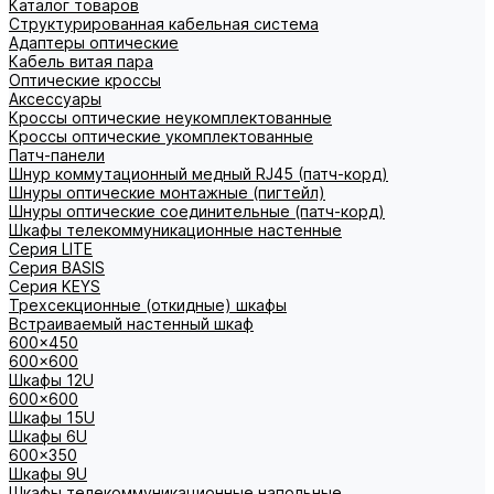
Каталог товаров
Структурированная кабельная система
Адаптеры оптические
Кабель витая пара
Оптические кроссы
Аксессуары
Кроссы оптические неукомплектованные
Кроссы оптические укомплектованные
Патч-панели
Шнур коммутационный медный RJ45 (патч-корд)
Шнуры оптические монтажные (пигтейл)
Шнуры оптические соединительные (патч-корд)
Шкафы телекоммуникационные настенные
Cерия LITE
Cерия BASIS
Cерия KEYS
Трехсекционные (откидные) шкафы
Встраиваемый настенный шкаф
600x450
600x600
Шкафы 12U
600x600
Шкафы 15U
Шкафы 6U
600x350
Шкафы 9U
Шкафы телекоммуникационные напольные