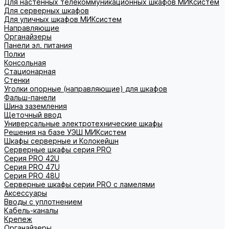
Для настенных телекоммуникационных шкафов МИКсистем
Для серверных шкафов
Для уличных шкафов МИКсистем
Направляющие
Органайзеры
Панели эл. питания
Полки
Консольная
Стационарная
Стенки
Уголки опорные (направляющие) для шкафов
Фальш-панели
Шина заземления
Щеточный ввод
Универсальные электротехнические шкафы
Решения на базе УЭШ МИКсистем
Шкафы серверные и Колокейшн
Серверные шкафы серия PRO
Серия PRO 42U
Серия PRO 47U
Серия PRO 48U
Серверные шкафы серии PRO с ламелями
Аксессуары
Вводы с уплотнением
Кабель-каналы
Крепеж
Органайзеры