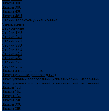
Шкафы 30U
Шкафы 36U
Шкафы 42U
Шкафы 48U
Стойки телекоммуникационные
Однорамные
Двухрамные
Стойки 17U
Стойки 24U
Стойки 27U
Стойки 33U
Стойки 37U
Стойки 42U
Стойки 45U
Стойки 47U
Стойки 54U
Шкафы антивандальные
Шкафы уличные (всепогодные)
Шкаф уличный всепогодный (климатический) настенный
Шкаф уличный всепогодный (климатический) напольный
Шкафы 12U
Шкафы 15U
Шкафы 18U
Шкафы 24U
Шкафы 30U
Шкафы 36U