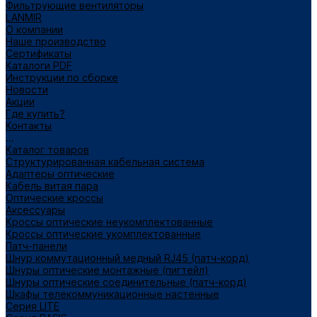
Фильтрующие вентиляторы
LANMIR
О компании
Наше производство
Сертификаты
Каталоги PDF
Инструкции по сборке
Новости
Акции
Где купить?
Контакты
...
Каталог товаров
Структурированная кабельная система
Адаптеры оптические
Кабель витая пара
Оптические кроссы
Аксессуары
Кроссы оптические неукомплектованные
Кроссы оптические укомплектованные
Патч-панели
Шнур коммутационный медный RJ45 (патч-корд)
Шнуры оптические монтажные (пигтейл)
Шнуры оптические соединительные (патч-корд)
Шкафы телекоммуникационные настенные
Cерия LITE