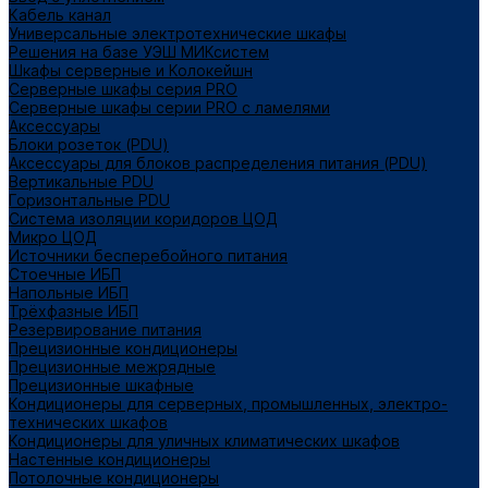
Кабель канал
Универсальные электротехнические шкафы
Решения на базе УЭШ МИКсистем
Шкафы серверные и Колокейшн
Серверные шкафы серия PRO
Серверные шкафы серии PRO с ламелями
Аксессуары
Блоки розеток (PDU)
Аксессуары для блоков распределения питания (PDU)
Вертикальные PDU
Горизонтальные PDU
Система изоляции коридоров ЦОД
Микро ЦОД
Источники бесперебойного питания
Стоечные ИБП
Напольные ИБП
Трёхфазные ИБП
Резервирование питания
Прецизионные кондиционеры
Прецизионные межрядные
Прецизионные шкафные
Кондиционеры для серверных, промышленных, электро-
технических шкафов
Кондиционеры для уличных климатических шкафов
Настенные кондиционеры
Потолочные кондиционеры