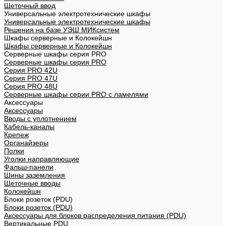
Щеточный ввод
Универсальные электротехнические шкафы
Универсальные электротехнические шкафы
Решения на базе УЭШ МИКсистем
Шкафы серверные и Колокейшн
Шкафы серверные и Колокейшн
Серверные шкафы серия PRO
Серверные шкафы серия PRO
Серия PRO 42U
Серия PRO 47U
Серия PRO 48U
Серверные шкафы серии PRO с ламелями
Аксессуары
Аксессуары
Вводы с уплотнением
Кабель-каналы
Крепеж
Органайзеры
Полки
Уголки направляющие
Фальш-панели
Шины заземления
Щеточные вводы
Колокейшн
Блоки розеток (PDU)
Блоки розеток (PDU)
Аксессуары для блоков распределения питания (PDU)
Вертикальные PDU