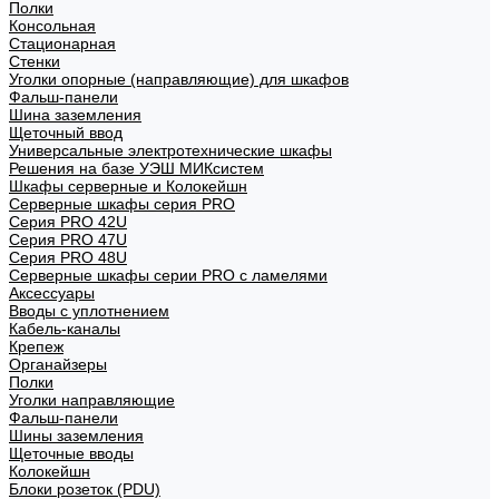
Полки
Консольная
Стационарная
Стенки
Уголки опорные (направляющие) для шкафов
Фальш-панели
Шина заземления
Щеточный ввод
Универсальные электротехнические шкафы
Решения на базе УЭШ МИКсистем
Шкафы серверные и Колокейшн
Серверные шкафы серия PRO
Серия PRO 42U
Серия PRO 47U
Серия PRO 48U
Серверные шкафы серии PRO с ламелями
Аксессуары
Вводы с уплотнением
Кабель-каналы
Крепеж
Органайзеры
Полки
Уголки направляющие
Фальш-панели
Шины заземления
Щеточные вводы
Колокейшн
Блоки розеток (PDU)