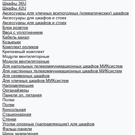
Шкафы 36U
Шкафы 42U
Аксессуары для уличных всепогодных (климатических) шкафов
Аксессуары для шкафов и стоек
Аксессуары для шкафов и стоек
Блок розеток
Ввод с уплотнением
Кабель канал
Козырьки
Комплект роликов
Крепежный комплект
Модули вентиляторные
Модули вентиляторные
Для напольных телекоммуникационных шкафов МИКсистем
Для настенных телекоммуникационных шкафов МИКсистем
Для серверных шкафов
Для уличных шкафов МИКсистем
Направляющие
Органайзеры
Панели эл. питания
Полки
Полки
Консольная
Стационарная
Стенки
Уголки опорные (направляющие) для шкафов
Фальш-панели
Шина заземления