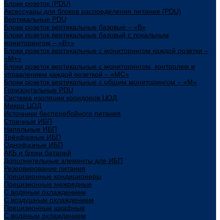
Блоки розеток (PDU)
Аксессуары для блоков распределения питания (PDU)
Вертикальные PDU
Блоки розеток вертикальные базовые – «В»
Блоки розеток вертикальные базовый с локальным
мониторингом – «В+»
Блоки розеток вертикальные с мониторингом каждой розетки –
«М+»
Блоки розеток вертикальные с мониторингом, контролем и
управлением каждой розеткой – «МС»
Блоки розеток вертикальные с общим мониторингом – «М»
Горизонтальные PDU
Система изоляции коридоров ЦОД
Микро ЦОД
Источники бесперебойного питания
Стоечные ИБП
Напольные ИБП
Трёхфазные ИБП
Однофазные ИБП
АКБ и блоки батарей
Дополнительные элементы для ИБП
Резервирование питания
Прецизионные кондиционеры
Прецизионные межрядные
С водяным охлаждением
С воздушным охлаждением
Прецизионные шкафные
С водяным охлаждением