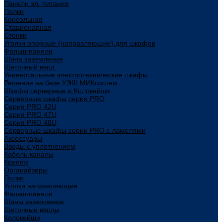
Панели эл. питания
Полки
Консольная
Стационарная
Стенки
Уголки опорные (направляющие) для шкафов
Фальш-панели
Шина заземления
Щеточный ввод
Универсальные электротехнические шкафы
Решения на базе УЭШ МИКсистем
Шкафы серверные и Колокейшн
Серверные шкафы серия PRO
Серия PRO 42U
Серия PRO 47U
Серия PRO 48U
Серверные шкафы серии PRO с ламелями
Аксессуары
Вводы с уплотнением
Кабель-каналы
Крепеж
Органайзеры
Полки
Уголки направляющие
Фальш-панели
Шины заземления
Щеточные вводы
Колокейшн