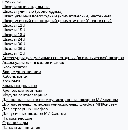
Стойки 54U
Шкафы антивандальные
Шкафы уличные (всепогодные)
Шкаф уличный всепогодный (климатический) настенный
Шкаф уличный всепогодный (климатический) напольный
Шкафы 12U
Шкафы 15U
Шкафы 18U
Шкафы 24U
Шкафы 30U
Шкафы 36U
Шкафы 42U
Аксессуары для уличных всепогодных (климатических) шкафов
Аксессуары для шкафов и стоек
Блок розеток
Ввод с уплотнением
Кабель канал
Козырьки
Комплект роликов
Крепежный комплект
Модули вентиляторные
Для напольных телекоммуникационных шкафов МИКсистем
Для настенных телекоммуникационных шкафов МИКсистем
Для серверных шкафов
Для уличных шкафов МИКсистем
Направляющие
Органайзеры
Панели эл. питания