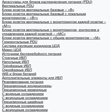
Аксессуары для блоков распределения питания (PDU)
Вертикальные PDU
Блоки розеток вертикальные базовые – «В»
Блоки розеток вертикальные базовый с локальным
мониторингом – «В+»
Блоки розеток вертикальные с мониторингом каждой розетки –
«М+»
Блоки розеток вертикальные с мониторингом, контролем и
управлением каждой розеткой – «МС»
Блоки розеток вертикальные с общим мониторингом – «М»
Горизонтальные PDU
Система изоляции коридоров ЦОД
Микро ЦОД
Источники бесперебойного питания
Стоечные ИБП
Напольные ИБП
Трёхфазные ИБП
Однофазные ИБП
АКБ и блоки батарей
Дополнительные элементы для ИБП
Резервирование питания
Прецизионные кондиционеры
Прецизионные межрядные
С водяным охлаждением
С воздушным охлаждением
Прецизионные шкафные
С водяным охлаждением
С воздушным охлаждением