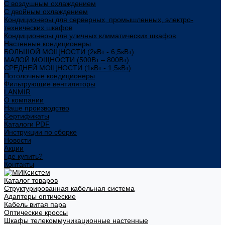
С воздушным охлаждением
С двойным охлаждением
Кондиционеры для серверных, промышленных, электро-
технических шкафов
Кондиционеры для уличных климатических шкафов
Настенные кондиционеры
БОЛЬШОЙ МОЩНОСТИ (2кВт - 6,5кВт)
МАЛОЙ МОЩНОСТИ (500Вт – 800Вт)
СРЕДНЕЙ МОЩНОСТИ (1кВт - 1,5кВт)
Потолочные кондиционеры
Фильтрующие вентиляторы
LANMIR
О компании
Наше производство
Сертификаты
Каталоги PDF
Инструкции по сборке
Новости
Акции
Где купить?
Контакты
Каталог товаров
Структурированная кабельная система
Адаптеры оптические
Кабель витая пара
Оптические кроссы
Шкафы телекоммуникационные настенные