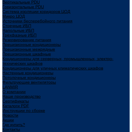
Вертикальные PDU
Горизонтальные PDU
Система изоляции коридоров ЦОД
Микро ЦОД
Источники бесперебойного питания
Стоечные ИБП
Напольные ИБП
Трёхфазные ИБП
Резервирование питания
Прецизионные кондиционеры
Прецизионные межрядные
Прецизионные шкафные
Кондиционеры для серверных, промышленных, электро-
технических шкафов
Кондиционеры для уличных климатических шкафов
Настенные кондиционеры
Потолочные кондиционеры
Фильтрующие вентиляторы
LANMIR
О компании
Наше производство
Сертификаты
Каталоги PDF
Инструкции по сборке
Новости
Акции
Где купить?
Контакты