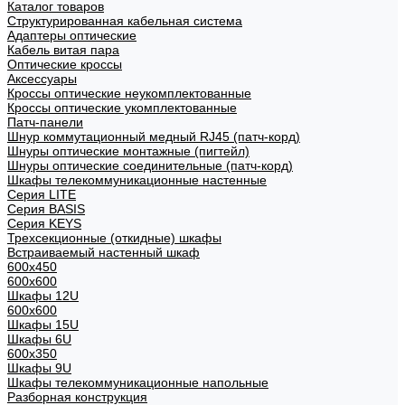
Каталог товаров
Структурированная кабельная система
Адаптеры оптические
Кабель витая пара
Оптические кроссы
Аксессуары
Кроссы оптические неукомплектованные
Кроссы оптические укомплектованные
Патч-панели
Шнур коммутационный медный RJ45 (патч-корд)
Шнуры оптические монтажные (пигтейл)
Шнуры оптические соединительные (патч-корд)
Шкафы телекоммуникационные настенные
Cерия LITE
Cерия BASIS
Cерия KEYS
Трехсекционные (откидные) шкафы
Встраиваемый настенный шкаф
600x450
600x600
Шкафы 12U
600x600
Шкафы 15U
Шкафы 6U
600x350
Шкафы 9U
Шкафы телекоммуникационные напольные
Разборная конструкция