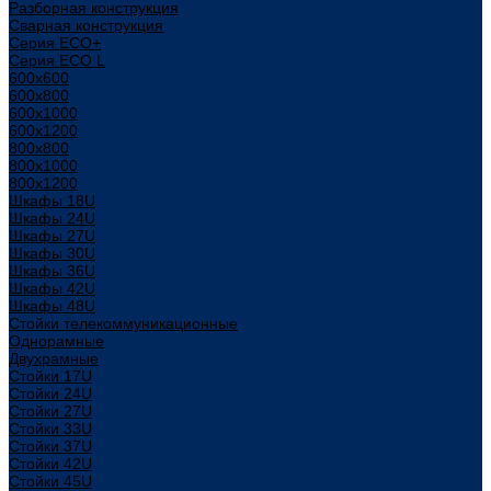
Разборная конструкция
Сварная конструкция
Серия ECO+
Серия ECO L
600x600
600x800
600х1000
600х1200
800x800
800х1000
800х1200
Шкафы 18U
Шкафы 24U
Шкафы 27U
Шкафы 30U
Шкафы 36U
Шкафы 42U
Шкафы 48U
Стойки телекоммуникационные
Однорамные
Двухрамные
Стойки 17U
Стойки 24U
Стойки 27U
Стойки 33U
Стойки 37U
Стойки 42U
Стойки 45U