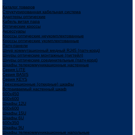
...
Каталог товаров
Структурированная кабельная система
Адаптеры оптические
Кабель витая пара
Оптические кроссы
Аксессуары
Кроссы оптические неукомплектованные
Кроссы оптические укомплектованные
Патч-панели
Шнур коммутационный медный RJ45 (патч-корд)
Шнуры оптические монтажные (пигтейл)
Шнуры оптические соединительные (патч-корд)
Шкафы телекоммуникационные настенные
Cерия LITE
Cерия BASIS
Cерия KEYS
Трехсекционные (откидные) шкафы
Встраиваемый настенный шкаф
600x450
600x600
Шкафы 12U
600x600
Шкафы 15U
Шкафы 6U
600x350
Шкафы 9U
Шкафы телекоммуникационные напольные