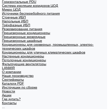
Горизонтальные PDU
Система изоляции коридоров ЦОД
Микро ЦОД
Источники бесперебойного питания
Стоечные ИБП
Напольные ИБП
Трёхфазные ИБП
Резервирование питания
Прецизионные кондиционеры
Прецизионные межрядные
Прецизионные шкафные
Кондиционеры для серверных, промышленных, электро-
технических шкафов
Кондиционеры для уличных климатических шкафов
Настенные кондиционеры
Потолочные кондиционеры
Фильтрующие вентиляторы
LANMIR
О компании
Наше производство
Сертификаты
Каталоги PDF
Инструкции по сборке
Новости
Акции
Где купить?
Контакты
...