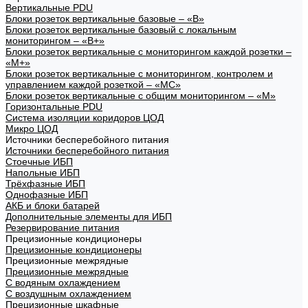
Вертикальные PDU
Блоки розеток вертикальные базовые – «В»
Блоки розеток вертикальные базовый с локальным
мониторингом – «В+»
Блоки розеток вертикальные с мониторингом каждой розетки –
«М+»
Блоки розеток вертикальные с мониторингом, контролем и
управлением каждой розеткой – «МС»
Блоки розеток вертикальные с общим мониторингом – «М»
Горизонтальные PDU
Система изоляции коридоров ЦОД
Микро ЦОД
Источники бесперебойного питания
Источники бесперебойного питания
Стоечные ИБП
Напольные ИБП
Трёхфазные ИБП
Однофазные ИБП
АКБ и блоки батарей
Дополнительные элементы для ИБП
Резервирование питания
Прецизионные кондиционеры
Прецизионные кондиционеры
Прецизионные межрядные
Прецизионные межрядные
С водяным охлаждением
С воздушным охлаждением
Прецизионные шкафные