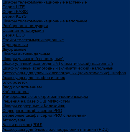
Шкафы телекоммуникационные настенные
Cерия LITE
Cерия BASIS
Cерия KEYS
Шкафы телекоммуникационные напольные
Разборная конструкция
Сварная конструкция
Серия ECO+
Стойки телекоммуникационные
Однорамные
Двухрамные
Шкафы антивандальные
Шкафы уличные (всепогодные)
Шкаф уличный всепогодный (климатический) настенный
Шкаф уличный всепогодный (климатический) напольный
Аксессуары для уличных всепогодных (климатических) шкафов
Аксессуары для шкафов и стоек
Блок розеток
Ввод с уплотнением
Кабель канал
Универсальные электротехнические шкафы
Решения на базе УЭШ МИКсистем
Шкафы серверные и Колокейшн
Серверные шкафы серия PRO
Серверные шкафы серии PRO с ламелями
Аксессуары
Блоки розеток (PDU)
Аксессуары для блоков распределения питания (PDU)