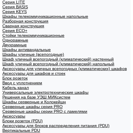
Cерия LITE
Cерия BASIS
Cерия KEYS
Шкафы телекоммуникационные напольные
Разборная конструкция
Сварная конструкция
Серия ECO+
Стойки телекоммуникационные
Однорамные
Двухрамные
Шкафы антивандальные
Шкафы уличные (всепогодные)
Шкаф уличный всепогодный (климатический) настенный
Шкаф уличный всепогодный (климатический) напольный
Аксессуары для уличных всепогодных (климатических) шкафов
Аксессуары для шкафов и стоек
Блок розеток
Ввод с уплотнением
Кабель канал
Универсальные электротехнические шкафы
Решения на базе УЭШ МИКсистем
Шкафы серверные и Колокейшн
Серверные шкафы серия PRO
Серверные шкафы серии PRO с ламелями
Аксессуары
Блоки розеток (PDU)
Аксессуары для блоков распределения питания (PDU)
Вертикальные PDU