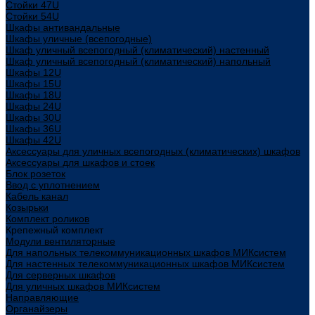
Стойки 47U
Стойки 54U
Шкафы антивандальные
Шкафы уличные (всепогодные)
Шкаф уличный всепогодный (климатический) настенный
Шкаф уличный всепогодный (климатический) напольный
Шкафы 12U
Шкафы 15U
Шкафы 18U
Шкафы 24U
Шкафы 30U
Шкафы 36U
Шкафы 42U
Аксессуары для уличных всепогодных (климатических) шкафов
Аксессуары для шкафов и стоек
Блок розеток
Ввод с уплотнением
Кабель канал
Козырьки
Комплект роликов
Крепежный комплект
Модули вентиляторные
Для напольных телекоммуникационных шкафов МИКсистем
Для настенных телекоммуникационных шкафов МИКсистем
Для серверных шкафов
Для уличных шкафов МИКсистем
Направляющие
Органайзеры