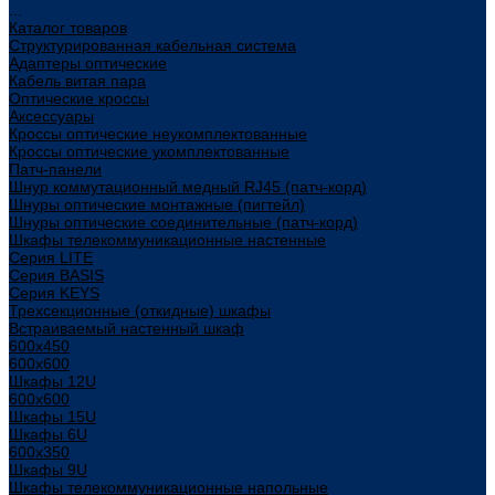
...
Каталог товаров
Структурированная кабельная система
Адаптеры оптические
Кабель витая пара
Оптические кроссы
Аксессуары
Кроссы оптические неукомплектованные
Кроссы оптические укомплектованные
Патч-панели
Шнур коммутационный медный RJ45 (патч-корд)
Шнуры оптические монтажные (пигтейл)
Шнуры оптические соединительные (патч-корд)
Шкафы телекоммуникационные настенные
Cерия LITE
Cерия BASIS
Cерия KEYS
Трехсекционные (откидные) шкафы
Встраиваемый настенный шкаф
600x450
600x600
Шкафы 12U
600x600
Шкафы 15U
Шкафы 6U
600x350
Шкафы 9U
Шкафы телекоммуникационные напольные