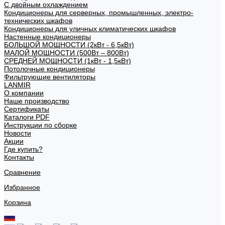
С двойным охлаждением
Кондиционеры для серверных, промышленных, электро-
технических шкафов
Кондиционеры для уличных климатических шкафов
Настенные кондиционеры
БОЛЬШОЙ МОЩНОСТИ (2кВт - 6,5кВт)
МАЛОЙ МОЩНОСТИ (500Вт – 800Вт)
СРЕДНЕЙ МОЩНОСТИ (1кВт - 1,5кВт)
Потолочные кондиционеры
Фильтрующие вентиляторы
LANMIR
О компании
Наше производство
Сертификаты
Каталоги PDF
Инструкции по сборке
Новости
Акции
Где купить?
Контакты
Сравнение
Избранное
Корзина