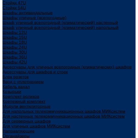
Стойки 47U
Стойки 54U
Шкафы антивандальные
Шкафы уличные (всепогодные)
Шкаф уличный всепогодный (климатический) настенный
Шкаф уличный всепогодный (климатический) напольный
Шкафы 12U
Шкафы 15U
Шкафы 18U
Шкафы 24U
Шкафы 30U
Шкафы 36U
Шкафы 42U
Аксессуары для уличных всепогодных (климатических) шкафов
Аксессуары для шкафов и стоек
Блок розеток
Ввод с уплотнением
Кабель канал
Козырьки
Комплект роликов
Крепежный комплект
Модули вентиляторные
Для напольных телекоммуникационных шкафов МИКсистем
Для настенных телекоммуникационных шкафов МИКсистем
Для серверных шкафов
Для уличных шкафов МИКсистем
Направляющие
Органайзеры