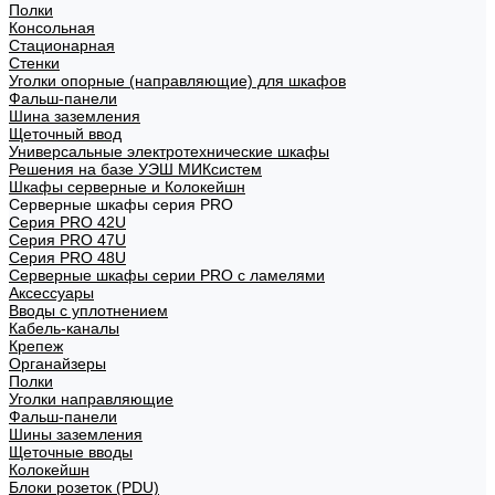
Полки
Консольная
Стационарная
Стенки
Уголки опорные (направляющие) для шкафов
Фальш-панели
Шина заземления
Щеточный ввод
Универсальные электротехнические шкафы
Решения на базе УЭШ МИКсистем
Шкафы серверные и Колокейшн
Серверные шкафы серия PRO
Серия PRO 42U
Серия PRO 47U
Серия PRO 48U
Серверные шкафы серии PRO с ламелями
Аксессуары
Вводы с уплотнением
Кабель-каналы
Крепеж
Органайзеры
Полки
Уголки направляющие
Фальш-панели
Шины заземления
Щеточные вводы
Колокейшн
Блоки розеток (PDU)