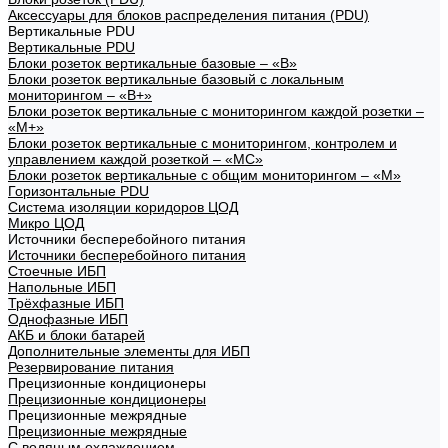
Аксессуары для блоков распределения питания (PDU)
Вертикальные PDU
Вертикальные PDU
Блоки розеток вертикальные базовые – «В»
Блоки розеток вертикальные базовый с локальным
мониторингом – «В+»
Блоки розеток вертикальные с мониторингом каждой розетки –
«М+»
Блоки розеток вертикальные с мониторингом, контролем и
управлением каждой розеткой – «МС»
Блоки розеток вертикальные с общим мониторингом – «М»
Горизонтальные PDU
Система изоляции коридоров ЦОД
Микро ЦОД
Источники бесперебойного питания
Источники бесперебойного питания
Стоечные ИБП
Напольные ИБП
Трёхфазные ИБП
Однофазные ИБП
АКБ и блоки батарей
Дополнительные элементы для ИБП
Резервирование питания
Прецизионные кондиционеры
Прецизионные кондиционеры
Прецизионные межрядные
Прецизионные межрядные
С водяным охлаждением