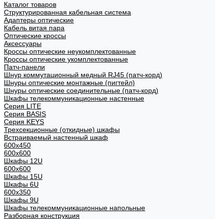
Каталог товаров
Структурированная кабельная система
Адаптеры оптические
Кабель витая пара
Оптические кроссы
Аксессуары
Кроссы оптические неукомплектованные
Кроссы оптические укомплектованные
Патч-панели
Шнур коммутационный медный RJ45 (патч-корд)
Шнуры оптические монтажные (пигтейл)
Шнуры оптические соединительные (патч-корд)
Шкафы телекоммуникационные настенные
Cерия LITE
Cерия BASIS
Cерия KEYS
Трехсекционные (откидные) шкафы
Встраиваемый настенный шкаф
600x450
600x600
Шкафы 12U
600x600
Шкафы 15U
Шкафы 6U
600x350
Шкафы 9U
Шкафы телекоммуникационные напольные
Разборная конструкция