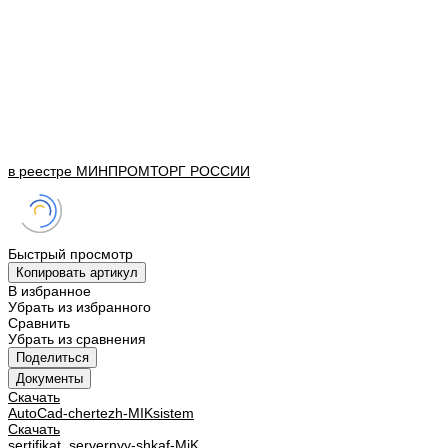
в реестре
МИНПРОМТОРГ
РОССИИ
Быстрый просмотр
Копировать артикул
В избранное
Убрать из избранного
Сравнить
Убрать из сравнения
Поделиться
Документы
Скачать
AutoCad-chertezh-MIKsistem
Скачать
sertifikat_servernyy-shkaf-MiK