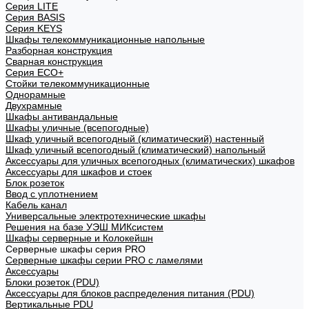
Cерия LITE
Cерия BASIS
Cерия KEYS
Шкафы телекоммуникационные напольные
Разборная конструкция
Сварная конструкция
Серия ECO+
Стойки телекоммуникационные
Однорамные
Двухрамные
Шкафы антивандальные
Шкафы уличные (всепогодные)
Шкаф уличный всепогодный (климатический) настенный
Шкаф уличный всепогодный (климатический) напольный
Аксессуары для уличных всепогодных (климатических) шкафов
Аксессуары для шкафов и стоек
Блок розеток
Ввод с уплотнением
Кабель канал
Универсальные электротехнические шкафы
Решения на базе УЭШ МИКсистем
Шкафы серверные и Колокейшн
Серверные шкафы серия PRO
Серверные шкафы серии PRO с ламелями
Аксессуары
Блоки розеток (PDU)
Аксессуары для блоков распределения питания (PDU)
Вертикальные PDU