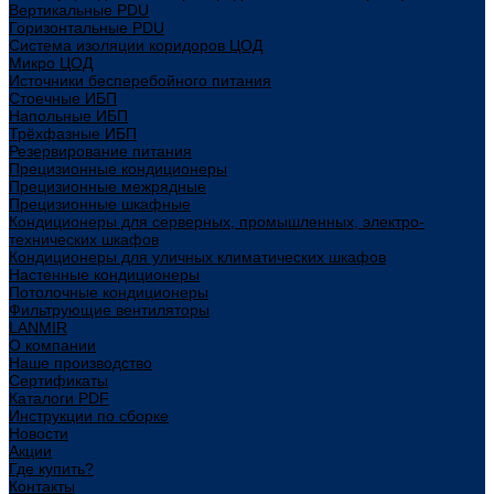
Вертикальные PDU
Горизонтальные PDU
Система изоляции коридоров ЦОД
Микро ЦОД
Источники бесперебойного питания
Стоечные ИБП
Напольные ИБП
Трёхфазные ИБП
Резервирование питания
Прецизионные кондиционеры
Прецизионные межрядные
Прецизионные шкафные
Кондиционеры для серверных, промышленных, электро-
технических шкафов
Кондиционеры для уличных климатических шкафов
Настенные кондиционеры
Потолочные кондиционеры
Фильтрующие вентиляторы
LANMIR
О компании
Наше производство
Сертификаты
Каталоги PDF
Инструкции по сборке
Новости
Акции
Где купить?
Контакты