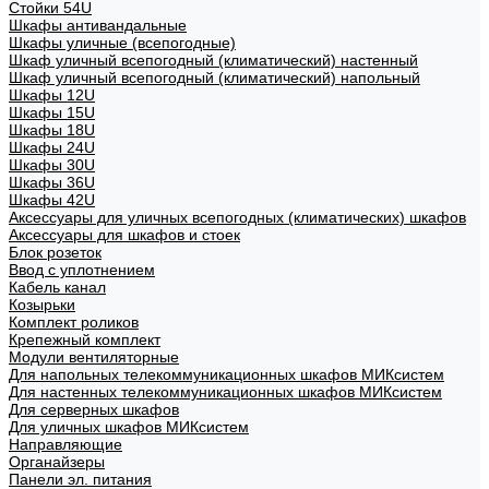
Стойки 54U
Шкафы антивандальные
Шкафы уличные (всепогодные)
Шкаф уличный всепогодный (климатический) настенный
Шкаф уличный всепогодный (климатический) напольный
Шкафы 12U
Шкафы 15U
Шкафы 18U
Шкафы 24U
Шкафы 30U
Шкафы 36U
Шкафы 42U
Аксессуары для уличных всепогодных (климатических) шкафов
Аксессуары для шкафов и стоек
Блок розеток
Ввод с уплотнением
Кабель канал
Козырьки
Комплект роликов
Крепежный комплект
Модули вентиляторные
Для напольных телекоммуникационных шкафов МИКсистем
Для настенных телекоммуникационных шкафов МИКсистем
Для серверных шкафов
Для уличных шкафов МИКсистем
Направляющие
Органайзеры
Панели эл. питания