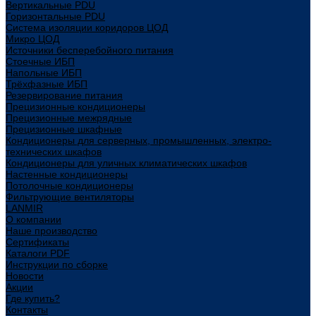
Вертикальные PDU
Горизонтальные PDU
Система изоляции коридоров ЦОД
Микро ЦОД
Источники бесперебойного питания
Стоечные ИБП
Напольные ИБП
Трёхфазные ИБП
Резервирование питания
Прецизионные кондиционеры
Прецизионные межрядные
Прецизионные шкафные
Кондиционеры для серверных, промышленных, электро-
технических шкафов
Кондиционеры для уличных климатических шкафов
Настенные кондиционеры
Потолочные кондиционеры
Фильтрующие вентиляторы
LANMIR
О компании
Наше производство
Сертификаты
Каталоги PDF
Инструкции по сборке
Новости
Акции
Где купить?
Контакты