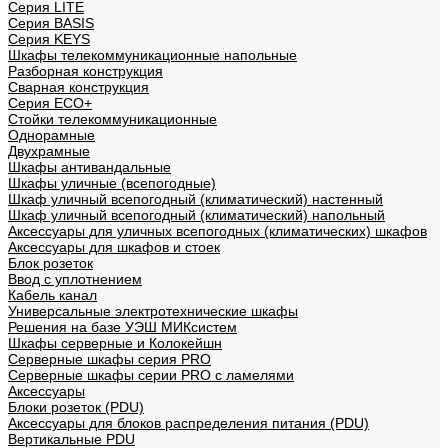
Cерия LITE
Cерия BASIS
Cерия KEYS
Шкафы телекоммуникационные напольные
Разборная конструкция
Сварная конструкция
Серия ECO+
Стойки телекоммуникационные
Однорамные
Двухрамные
Шкафы антивандальные
Шкафы уличные (всепогодные)
Шкаф уличный всепогодный (климатический) настенный
Шкаф уличный всепогодный (климатический) напольный
Аксессуары для уличных всепогодных (климатических) шкафов
Аксессуары для шкафов и стоек
Блок розеток
Ввод с уплотнением
Кабель канал
Универсальные электротехнические шкафы
Решения на базе УЭШ МИКсистем
Шкафы серверные и Колокейшн
Серверные шкафы серия PRO
Серверные шкафы серии PRO с ламелями
Аксессуары
Блоки розеток (PDU)
Аксессуары для блоков распределения питания (PDU)
Вертикальные PDU