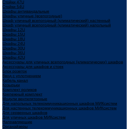
Стойки 47U
Стойки 54U
Шкафы антивандальные
Шкафы уличные (всепогодные)
Шкаф уличный всепогодный (климатический) настенный
Шкаф уличный всепогодный (климатический) напольный
Шкафы 12U
Шкафы 15U
Шкафы 18U
Шкафы 24U
Шкафы 30U
Шкафы 36U
Шкафы 42U
Аксессуары для уличных всепогодных (климатических) шкафов
Аксессуары для шкафов и стоек
Блок розеток
Ввод с уплотнением
Кабель канал
Козырьки
Комплект роликов
Крепежный комплект
Модули вентиляторные
Для напольных телекоммуникационных шкафов МИКсистем
Для настенных телекоммуникационных шкафов МИКсистем
Для серверных шкафов
Для уличных шкафов МИКсистем
Направляющие
Органайзеры