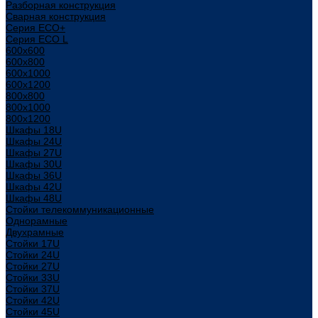
Разборная конструкция
Сварная конструкция
Серия ECO+
Серия ECO L
600x600
600x800
600х1000
600х1200
800x800
800х1000
800х1200
Шкафы 18U
Шкафы 24U
Шкафы 27U
Шкафы 30U
Шкафы 36U
Шкафы 42U
Шкафы 48U
Стойки телекоммуникационные
Однорамные
Двухрамные
Стойки 17U
Стойки 24U
Стойки 27U
Стойки 33U
Стойки 37U
Стойки 42U
Стойки 45U