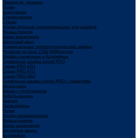
Панели эл. питания
Полки
Консольная
Стационарная
Стенки
Уголки опорные (направляющие) для шкафов
Фальш-панели
Шина заземления
Щеточный ввод
Универсальные электротехнические шкафы
Решения на базе УЭШ МИКсистем
Шкафы серверные и Колокейшн
Серверные шкафы серия PRO
Серия PRO 42U
Серия PRO 47U
Серия PRO 48U
Серверные шкафы серии PRO с ламелями
Аксессуары
Вводы с уплотнением
Кабель-каналы
Крепеж
Органайзеры
Полки
Уголки направляющие
Фальш-панели
Шины заземления
Щеточные вводы
Колокейшн