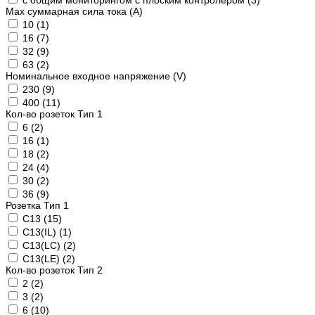
с общим мониторингом с плоским контролером (
3
)
Max суммарная сила тока (А)
10 (
1
)
16 (
7
)
32 (
9
)
63 (
2
)
Номинальное входное напряжение (V)
230 (
9
)
400 (
11
)
Кол-во розеток Тип 1
6 (
2
)
16 (
1
)
18 (
2
)
24 (
4
)
30 (
2
)
36 (
9
)
Розетка Тип 1
C13 (
15
)
C13(IL) (
1
)
C13(LC) (
2
)
C13(LE) (
2
)
Кол-во розеток Тип 2
2 (
2
)
3 (
2
)
6 (
10
)