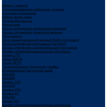
...
Каталог товаров
Структурированная кабельная система
Адаптеры оптические
Кабель витая пара
Оптические кроссы
Аксессуары
Кроссы оптические неукомплектованные
Кроссы оптические укомплектованные
Патч-панели
Шнур коммутационный медный RJ45 (патч-корд)
Шнуры оптические монтажные (пигтейл)
Шнуры оптические соединительные (патч-корд)
Шкафы телекоммуникационные настенные
Cерия LITE
Cерия BASIS
Cерия KEYS
Трехсекционные (откидные) шкафы
Встраиваемый настенный шкаф
600x450
600x600
Шкафы 12U
600x600
Шкафы 15U
Шкафы 6U
600x350
Шкафы 9U
Шкафы телекоммуникационные напольные