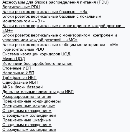
Аксессуары для блоков распределения питания (PDU)
Вертикальные PDU
Блоки розеток вертикальные базовые – «В»
Блоки розеток вертикальные базовый с локальным
мониторингом – «В+»
Блоки розеток вертикальные с мониторингом каждой розетки –
«М+»
Блоки розеток вертикальные с мониторингом, контролем и
управлением каждой розеткой – «МС»
Блоки розеток вертикальные с общим мониторингом – «М»
Горизонтальные PDU
Система изоляции коридоров ЦОД
Микро ЦОД
Источники бесперебойного питания
Стоечные ИБП
Напольные ИБП
Трёхфазные ИБП
Однофазные ИБП
АКБ и блоки батарей
Дополнительные элементы для ИБП
Резервирование питания
Прецизионные кондиционеры
Прецизионные межрядные
С водяным охлаждением
С воздушным охлаждением
Прецизионные шкафные
С водяным охлаждением
С воздушным охлаждением