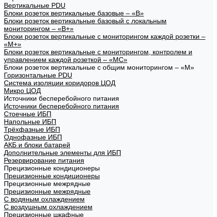
Вертикальные PDU
Блоки розеток вертикальные базовые – «В»
Блоки розеток вертикальные базовый с локальным
мониторингом – «В+»
Блоки розеток вертикальные с мониторингом каждой розетки –
«М+»
Блоки розеток вертикальные с мониторингом, контролем и
управлением каждой розеткой – «МС»
Блоки розеток вертикальные с общим мониторингом – «М»
Горизонтальные PDU
Система изоляции коридоров ЦОД
Микро ЦОД
Источники бесперебойного питания
Источники бесперебойного питания
Стоечные ИБП
Напольные ИБП
Трёхфазные ИБП
Однофазные ИБП
АКБ и блоки батарей
Дополнительные элементы для ИБП
Резервирование питания
Прецизионные кондиционеры
Прецизионные кондиционеры
Прецизионные межрядные
Прецизионные межрядные
С водяным охлаждением
С воздушным охлаждением
Прецизионные шкафные