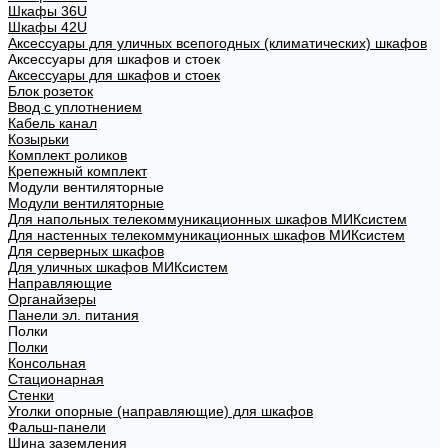
Шкафы 36U
Шкафы 42U
Аксессуары для уличных всепогодных (климатических) шкафов
Аксессуары для шкафов и стоек
Аксессуары для шкафов и стоек
Блок розеток
Ввод с уплотнением
Кабель канал
Козырьки
Комплект роликов
Крепежный комплект
Модули вентиляторные
Модули вентиляторные
Для напольных телекоммуникационных шкафов МИКсистем
Для настенных телекоммуникационных шкафов МИКсистем
Для серверных шкафов
Для уличных шкафов МИКсистем
Направляющие
Органайзеры
Панели эл. питания
Полки
Полки
Консольная
Стационарная
Стенки
Уголки опорные (направляющие) для шкафов
Фальш-панели
Шина заземления