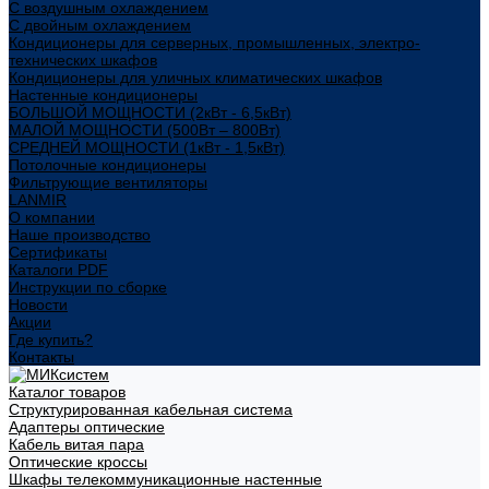
С воздушным охлаждением
С двойным охлаждением
Кондиционеры для серверных, промышленных, электро-
технических шкафов
Кондиционеры для уличных климатических шкафов
Настенные кондиционеры
БОЛЬШОЙ МОЩНОСТИ (2кВт - 6,5кВт)
МАЛОЙ МОЩНОСТИ (500Вт – 800Вт)
СРЕДНЕЙ МОЩНОСТИ (1кВт - 1,5кВт)
Потолочные кондиционеры
Фильтрующие вентиляторы
LANMIR
О компании
Наше производство
Сертификаты
Каталоги PDF
Инструкции по сборке
Новости
Акции
Где купить?
Контакты
Каталог товаров
Структурированная кабельная система
Адаптеры оптические
Кабель витая пара
Оптические кроссы
Шкафы телекоммуникационные настенные