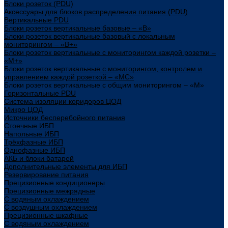
Блоки розеток (PDU)
Аксессуары для блоков распределения питания (PDU)
Вертикальные PDU
Блоки розеток вертикальные базовые – «В»
Блоки розеток вертикальные базовый с локальным
мониторингом – «В+»
Блоки розеток вертикальные с мониторингом каждой розетки –
«М+»
Блоки розеток вертикальные с мониторингом, контролем и
управлением каждой розеткой – «МС»
Блоки розеток вертикальные с общим мониторингом – «М»
Горизонтальные PDU
Система изоляции коридоров ЦОД
Микро ЦОД
Источники бесперебойного питания
Стоечные ИБП
Напольные ИБП
Трёхфазные ИБП
Однофазные ИБП
АКБ и блоки батарей
Дополнительные элементы для ИБП
Резервирование питания
Прецизионные кондиционеры
Прецизионные межрядные
С водяным охлаждением
С воздушным охлаждением
Прецизионные шкафные
С водяным охлаждением