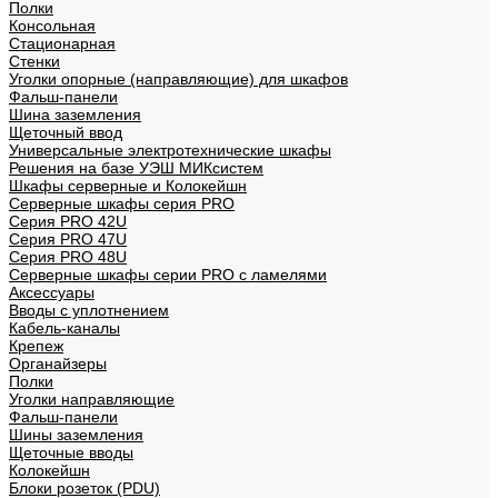
Полки
Консольная
Стационарная
Стенки
Уголки опорные (направляющие) для шкафов
Фальш-панели
Шина заземления
Щеточный ввод
Универсальные электротехнические шкафы
Решения на базе УЭШ МИКсистем
Шкафы серверные и Колокейшн
Серверные шкафы серия PRO
Серия PRO 42U
Серия PRO 47U
Серия PRO 48U
Серверные шкафы серии PRO с ламелями
Аксессуары
Вводы с уплотнением
Кабель-каналы
Крепеж
Органайзеры
Полки
Уголки направляющие
Фальш-панели
Шины заземления
Щеточные вводы
Колокейшн
Блоки розеток (PDU)