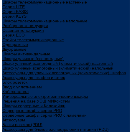
Шкафы телекоммуникационные настенные
Cерия LITE
Cерия BASIS
Cерия KEYS
Шкафы телекоммуникационные напольные
Разборная конструкция
Сварная конструкция
Серия ECO+
Стойки телекоммуникационные
Однорамные
Двухрамные
Шкафы антивандальные
Шкафы уличные (всепогодные)
Шкаф уличный всепогодный (климатический) настенный
Шкаф уличный всепогодный (климатический) напольный
Аксессуары для уличных всепогодных (климатических) шкафов
Аксессуары для шкафов и стоек
Блок розеток
Ввод с уплотнением
Кабель канал
Универсальные электротехнические шкафы
Решения на базе УЭШ МИКсистем
Шкафы серверные и Колокейшн
Серверные шкафы серия PRO
Серверные шкафы серии PRO с ламелями
Аксессуары
Блоки розеток (PDU)
Аксессуары для блоков распределения питания (PDU)