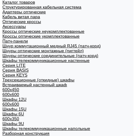
Каталог товаров
Структурированная кабельная система
Адаптеры оптические
Кабель витая пара
Оптические кроссы
Аксессуары
Кроссы оптические неукомплектованные
Кроссы оптические укомплектованные
Патч-панели
Шнур коммутационный медный RJ45 (патч-корд)
Шнуры оптические монтажные (пигтейл)
Шнуры оптические соединительные (патч-корд)
Шкафы телекоммуникационные настенные
Cерия LITE
Cерия BASIS
Cерия KEYS
Трехсекционные (откидные) шкафы
Встраиваемый настенный шкаф
600x450
600x600
Шкафы 12U
600x600
Шкафы 15U
Шкафы 6U
600x350
Шкафы 9U
Шкафы телекоммуникационные напольные
Разборная конструкция