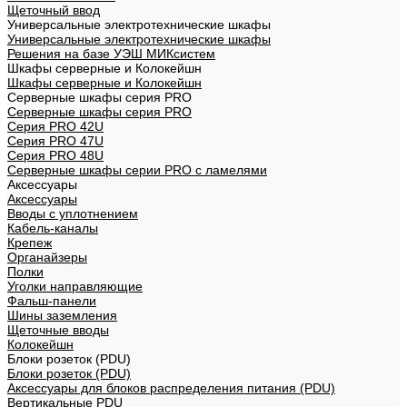
Щеточный ввод
Универсальные электротехнические шкафы
Универсальные электротехнические шкафы
Решения на базе УЭШ МИКсистем
Шкафы серверные и Колокейшн
Шкафы серверные и Колокейшн
Серверные шкафы серия PRO
Серверные шкафы серия PRO
Серия PRO 42U
Серия PRO 47U
Серия PRO 48U
Серверные шкафы серии PRO с ламелями
Аксессуары
Аксессуары
Вводы с уплотнением
Кабель-каналы
Крепеж
Органайзеры
Полки
Уголки направляющие
Фальш-панели
Шины заземления
Щеточные вводы
Колокейшн
Блоки розеток (PDU)
Блоки розеток (PDU)
Аксессуары для блоков распределения питания (PDU)
Вертикальные PDU