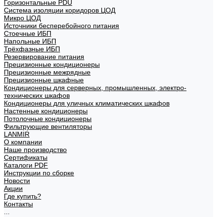
Горизонтальные PDU
Система изоляции коридоров ЦОД
Микро ЦОД
Источники бесперебойного питания
Стоечные ИБП
Напольные ИБП
Трёхфазные ИБП
Резервирование питания
Прецизионные кондиционеры
Прецизионные межрядные
Прецизионные шкафные
Кондиционеры для серверных, промышленных, электро-
технических шкафов
Кондиционеры для уличных климатических шкафов
Настенные кондиционеры
Потолочные кондиционеры
Фильтрующие вентиляторы
LANMIR
О компании
Наше производство
Сертификаты
Каталоги PDF
Инструкции по сборке
Новости
Акции
Где купить?
Контакты
...