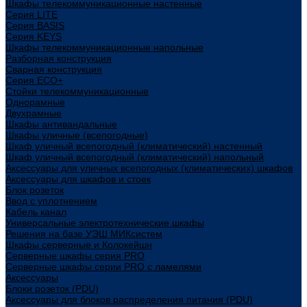
Шкафы телекоммуникационные настенные
Cерия LITE
Cерия BASIS
Cерия KEYS
Шкафы телекоммуникационные напольные
Разборная конструкция
Сварная конструкция
Серия ECO+
Стойки телекоммуникационные
Однорамные
Двухрамные
Шкафы антивандальные
Шкафы уличные (всепогодные)
Шкаф уличный всепогодный (климатический) настенный
Шкаф уличный всепогодный (климатический) напольный
Аксессуары для уличных всепогодных (климатических) шкафов
Аксессуары для шкафов и стоек
Блок розеток
Ввод с уплотнением
Кабель канал
Универсальные электротехнические шкафы
Решения на базе УЭШ МИКсистем
Шкафы серверные и Колокейшн
Серверные шкафы серия PRO
Серверные шкафы серии PRO с ламелями
Аксессуары
Блоки розеток (PDU)
Аксессуары для блоков распределения питания (PDU)