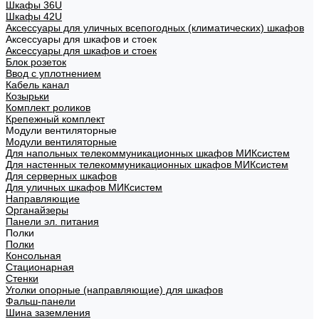
Шкафы 36U
Шкафы 42U
Аксессуары для уличных всепогодных (климатических) шкафов
Аксессуары для шкафов и стоек
Аксессуары для шкафов и стоек
Блок розеток
Ввод с уплотнением
Кабель канал
Козырьки
Комплект роликов
Крепежный комплект
Модули вентиляторные
Модули вентиляторные
Для напольных телекоммуникационных шкафов МИКсистем
Для настенных телекоммуникационных шкафов МИКсистем
Для серверных шкафов
Для уличных шкафов МИКсистем
Направляющие
Органайзеры
Панели эл. питания
Полки
Полки
Консольная
Стационарная
Стенки
Уголки опорные (направляющие) для шкафов
Фальш-панели
Шина заземления