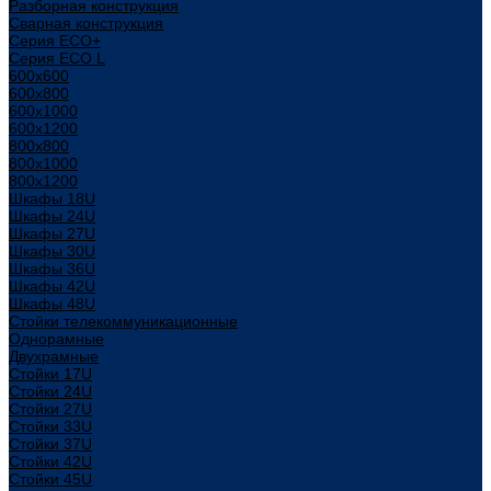
Разборная конструкция
Сварная конструкция
Серия ECO+
Серия ECO L
600x600
600x800
600х1000
600х1200
800x800
800х1000
800х1200
Шкафы 18U
Шкафы 24U
Шкафы 27U
Шкафы 30U
Шкафы 36U
Шкафы 42U
Шкафы 48U
Стойки телекоммуникационные
Однорамные
Двухрамные
Стойки 17U
Стойки 24U
Стойки 27U
Стойки 33U
Стойки 37U
Стойки 42U
Стойки 45U