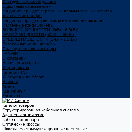
С воздушным охлаждением
С двойным охлаждением
Кондиционеры для серверных, промышленных, электро-
технических шкафов
Кондиционеры для уличных климатических шкафов
Настенные кондиционеры
БОЛЬШОЙ МОЩНОСТИ (2кВт - 6,5кВт)
МАЛОЙ МОЩНОСТИ (500Вт – 800Вт)
СРЕДНЕЙ МОЩНОСТИ (1кВт - 1,5кВт)
Потолочные кондиционеры
Фильтрующие вентиляторы
LANMIR
О компании
Наше производство
Сертификаты
Каталоги PDF
Инструкции по сборке
Новости
Акции
Где купить?
Контакты
Каталог товаров
Структурированная кабельная система
Адаптеры оптические
Кабель витая пара
Оптические кроссы
Шкафы телекоммуникационные настенные