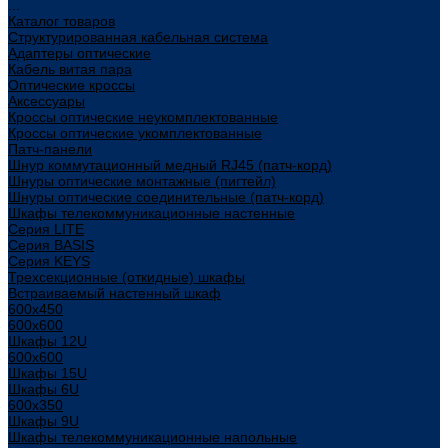
...
Каталог товаров
Структурированная кабельная система
Адаптеры оптические
Кабель витая пара
Оптические кроссы
Аксессуары
Кроссы оптические неукомплектованные
Кроссы оптические укомплектованные
Патч-панели
Шнур коммутационный медный RJ45 (патч-корд)
Шнуры оптические монтажные (пигтейл)
Шнуры оптические соединительные (патч-корд)
Шкафы телекоммуникационные настенные
Cерия LITE
Cерия BASIS
Cерия KEYS
Трехсекционные (откидные) шкафы
Встраиваемый настенный шкаф
600x450
600x600
Шкафы 12U
600x600
Шкафы 15U
Шкафы 6U
600x350
Шкафы 9U
Шкафы телекоммуникационные напольные