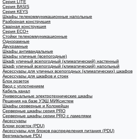
Cерия LITE
Cерия BASIS
Cерия KEYS
Шкафы телекоммуникационные напольные
Разборная конструкция
Сварная конструкция
Серия ECO+
Стойки телекоммуникационные
Однорамные
Двухрамные
Шкафы антивандальные
Шкафы уличные (всепогодные)
Шкаф уличный всепогодный (климатический) настенный
Шкаф уличный всепогодный (климатический) напольный
Аксессуары для уличных всепогодных (климатических) шкафов
Аксессуары для шкафов и стоек
Блок розеток
Ввод с уплотнением
Кабель канал
Универсальные электротехнические шкафы
Решения на базе УЭШ МИКсистем
Шкафы серверные и Колокейшн
Серверные шкафы серия PRO
Серверные шкафы серии PRO с ламелями
Аксессуары
Блоки розеток (PDU)
Аксессуары для блоков распределения питания (PDU)
Вертикальные PDU