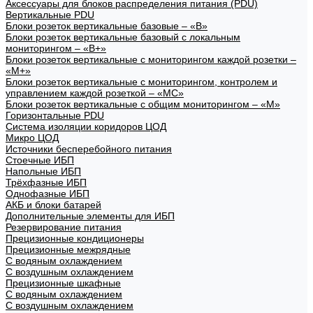
Аксессуары для блоков распределения питания (PDU)
Вертикальные PDU
Блоки розеток вертикальные базовые – «В»
Блоки розеток вертикальные базовый с локальным
мониторингом – «В+»
Блоки розеток вертикальные с мониторингом каждой розетки –
«М+»
Блоки розеток вертикальные с мониторингом, контролем и
управлением каждой розеткой – «МС»
Блоки розеток вертикальные с общим мониторингом – «М»
Горизонтальные PDU
Система изоляции коридоров ЦОД
Микро ЦОД
Источники бесперебойного питания
Стоечные ИБП
Напольные ИБП
Трёхфазные ИБП
Однофазные ИБП
АКБ и блоки батарей
Дополнительные элементы для ИБП
Резервирование питания
Прецизионные кондиционеры
Прецизионные межрядные
С водяным охлаждением
С воздушным охлаждением
Прецизионные шкафные
С водяным охлаждением
С воздушным охлаждением