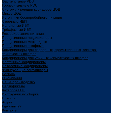
Вертикальные PDU
Горизонтальные PDU
Система изоляции коридоров ЦОД
Микро ЦОД
Источники бесперебойного питания
Стоечные ИБП
Напольные ИБП
Трёхфазные ИБП
Резервирование питания
Прецизионные кондиционеры
Прецизионные межрядные
Прецизионные шкафные
Кондиционеры для серверных, промышленных, электро-
технических шкафов
Кондиционеры для уличных климатических шкафов
Настенные кондиционеры
Потолочные кондиционеры
Фильтрующие вентиляторы
LANMIR
О компании
Наше производство
Сертификаты
Каталоги PDF
Инструкции по сборке
Новости
Акции
Где купить?
Контакты