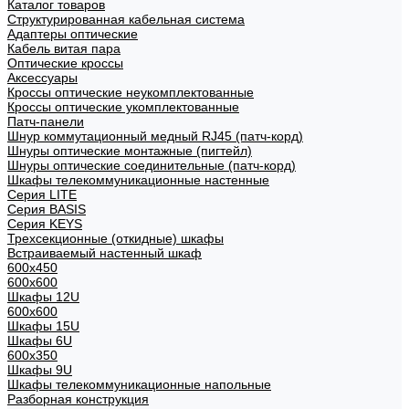
Каталог товаров
Структурированная кабельная система
Адаптеры оптические
Кабель витая пара
Оптические кроссы
Аксессуары
Кроссы оптические неукомплектованные
Кроссы оптические укомплектованные
Патч-панели
Шнур коммутационный медный RJ45 (патч-корд)
Шнуры оптические монтажные (пигтейл)
Шнуры оптические соединительные (патч-корд)
Шкафы телекоммуникационные настенные
Cерия LITE
Cерия BASIS
Cерия KEYS
Трехсекционные (откидные) шкафы
Встраиваемый настенный шкаф
600x450
600x600
Шкафы 12U
600x600
Шкафы 15U
Шкафы 6U
600x350
Шкафы 9U
Шкафы телекоммуникационные напольные
Разборная конструкция