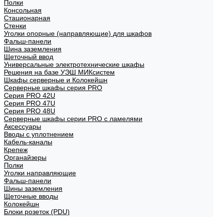
Полки
Консольная
Стационарная
Стенки
Уголки опорные (направляющие) для шкафов
Фальш-панели
Шина заземления
Щеточный ввод
Универсальные электротехнические шкафы
Решения на базе УЭШ МИКсистем
Шкафы серверные и Колокейшн
Серверные шкафы серия PRO
Серия PRO 42U
Серия PRO 47U
Серия PRO 48U
Серверные шкафы серии PRO с ламелями
Аксессуары
Вводы с уплотнением
Кабель-каналы
Крепеж
Органайзеры
Полки
Уголки направляющие
Фальш-панели
Шины заземления
Щеточные вводы
Колокейшн
Блоки розеток (PDU)