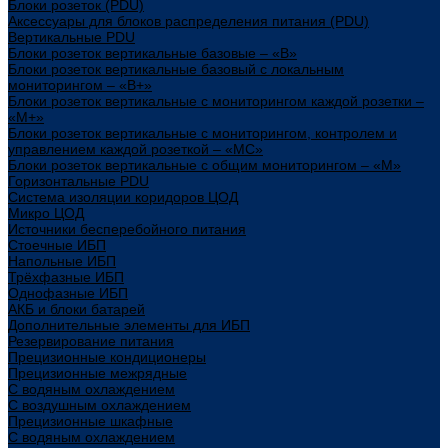
Блоки розеток (PDU)
Аксессуары для блоков распределения питания (PDU)
Вертикальные PDU
Блоки розеток вертикальные базовые – «В»
Блоки розеток вертикальные базовый с локальным
мониторингом – «В+»
Блоки розеток вертикальные с мониторингом каждой розетки –
«М+»
Блоки розеток вертикальные с мониторингом, контролем и
управлением каждой розеткой – «МС»
Блоки розеток вертикальные с общим мониторингом – «М»
Горизонтальные PDU
Система изоляции коридоров ЦОД
Микро ЦОД
Источники бесперебойного питания
Стоечные ИБП
Напольные ИБП
Трёхфазные ИБП
Однофазные ИБП
АКБ и блоки батарей
Дополнительные элементы для ИБП
Резервирование питания
Прецизионные кондиционеры
Прецизионные межрядные
С водяным охлаждением
С воздушным охлаждением
Прецизионные шкафные
С водяным охлаждением