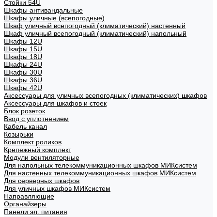
Стойки 54U
Шкафы антивандальные
Шкафы уличные (всепогодные)
Шкаф уличный всепогодный (климатический) настенный
Шкаф уличный всепогодный (климатический) напольный
Шкафы 12U
Шкафы 15U
Шкафы 18U
Шкафы 24U
Шкафы 30U
Шкафы 36U
Шкафы 42U
Аксессуары для уличных всепогодных (климатических) шкафов
Аксессуары для шкафов и стоек
Блок розеток
Ввод с уплотнением
Кабель канал
Козырьки
Комплект роликов
Крепежный комплект
Модули вентиляторные
Для напольных телекоммуникационных шкафов МИКсистем
Для настенных телекоммуникационных шкафов МИКсистем
Для серверных шкафов
Для уличных шкафов МИКсистем
Направляющие
Органайзеры
Панели эл. питания