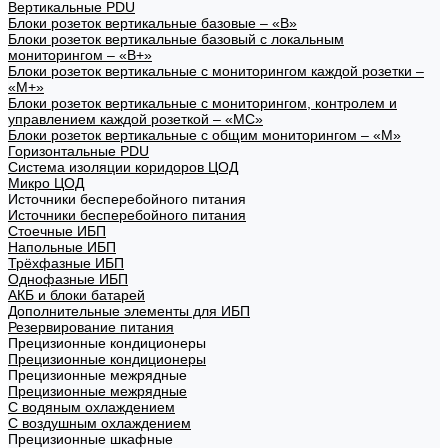
Вертикальные PDU
Блоки розеток вертикальные базовые – «В»
Блоки розеток вертикальные базовый с локальным
мониторингом – «В+»
Блоки розеток вертикальные с мониторингом каждой розетки –
«М+»
Блоки розеток вертикальные с мониторингом, контролем и
управлением каждой розеткой – «МС»
Блоки розеток вертикальные с общим мониторингом – «М»
Горизонтальные PDU
Система изоляции коридоров ЦОД
Микро ЦОД
Источники бесперебойного питания
Источники бесперебойного питания
Стоечные ИБП
Напольные ИБП
Трёхфазные ИБП
Однофазные ИБП
АКБ и блоки батарей
Дополнительные элементы для ИБП
Резервирование питания
Прецизионные кондиционеры
Прецизионные кондиционеры
Прецизионные межрядные
Прецизионные межрядные
С водяным охлаждением
С воздушным охлаждением
Прецизионные шкафные