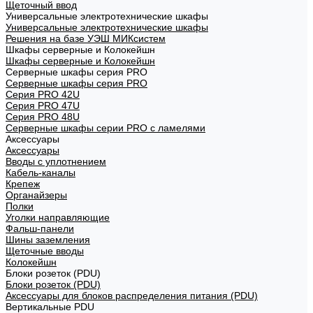
Щеточный ввод
Универсальные электротехнические шкафы
Универсальные электротехнические шкафы
Решения на базе УЭШ МИКсистем
Шкафы серверные и Колокейшн
Шкафы серверные и Колокейшн
Серверные шкафы серия PRO
Серверные шкафы серия PRO
Серия PRO 42U
Серия PRO 47U
Серия PRO 48U
Серверные шкафы серии PRO с ламелями
Аксессуары
Аксессуары
Вводы с уплотнением
Кабель-каналы
Крепеж
Органайзеры
Полки
Уголки направляющие
Фальш-панели
Шины заземления
Щеточные вводы
Колокейшн
Блоки розеток (PDU)
Блоки розеток (PDU)
Аксессуары для блоков распределения питания (PDU)
Вертикальные PDU