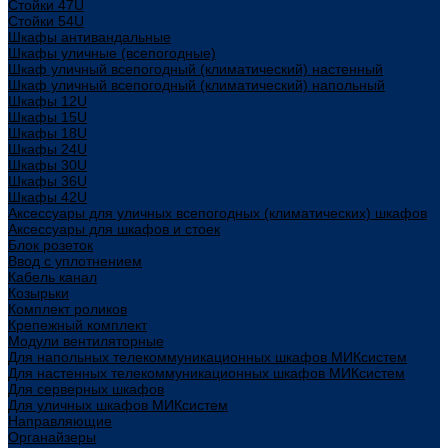
Стойки 47U
Стойки 54U
Шкафы антивандальные
Шкафы уличные (всепогодные)
Шкаф уличный всепогодный (климатический) настенный
Шкаф уличный всепогодный (климатический) напольный
Шкафы 12U
Шкафы 15U
Шкафы 18U
Шкафы 24U
Шкафы 30U
Шкафы 36U
Шкафы 42U
Аксессуары для уличных всепогодных (климатических) шкафов
Аксессуары для шкафов и стоек
Блок розеток
Ввод с уплотнением
Кабель канал
Козырьки
Комплект роликов
Крепежный комплект
Модули вентиляторные
Для напольных телекоммуникационных шкафов МИКсистем
Для настенных телекоммуникационных шкафов МИКсистем
Для серверных шкафов
Для уличных шкафов МИКсистем
Направляющие
Органайзеры