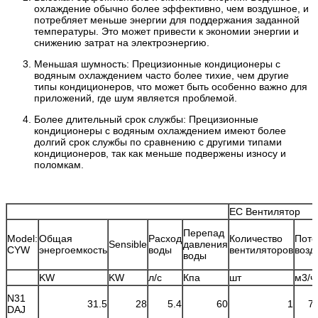
охлаждение обычно более эффективно, чем воздушное, и
потребляет меньше энергии для поддержания заданной
температуры. Это может привести к экономии энергии и
снижению затрат на электроэнергию.
Меньшая шумность: Прецизионные кондиционеры с
водяным охлаждением часто более тихие, чем другие
типы кондиционеров, что может быть особенно важно для
приложений, где шум является проблемой.
Более длительный срок службы: Прецизионные
кондиционеры с водяным охлаждением имеют более
долгий срок службы по сравнению с другими типами
кондиционеров, так как меньше подвержены износу и
поломкам.
EC Вентилятор
Перепад
Model:
Общая
Расход
Количество
Пото
Sensible
давления
CYW
энергоемкость
воды
вентиляторов
возд
воды
KW
KW
л/с
Кпа
шт
м3/ч
N31
31.5
28
5.4
60
1
7
DAJ