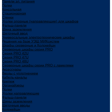
Панели эл. питания
Полки
Консольная
Стационарная
Стенки
Уголки опорные (направляющие) для шкафов
Фальш-панели
Шина заземления
Щеточный ввод
Универсальные электротехнические шкафы
Решения на базе УЭШ МИКсистем
Шкафы серверные и Колокейшн
Серверные шкафы серия PRO
Серия PRO 42U
Серия PRO 47U
Серия PRO 48U
Серверные шкафы серии PRO с ламелями
Аксессуары
Вводы с уплотнением
Кабель-каналы
Крепеж
Органайзеры
Полки
Уголки направляющие
Фальш-панели
Шины заземления
Щеточные вводы
Колокейшн